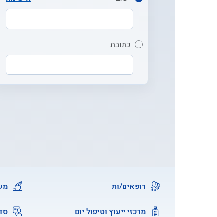
כתובת
רופאים/ות
מעב
מרכזי ייעוץ וטיפול יום
סד